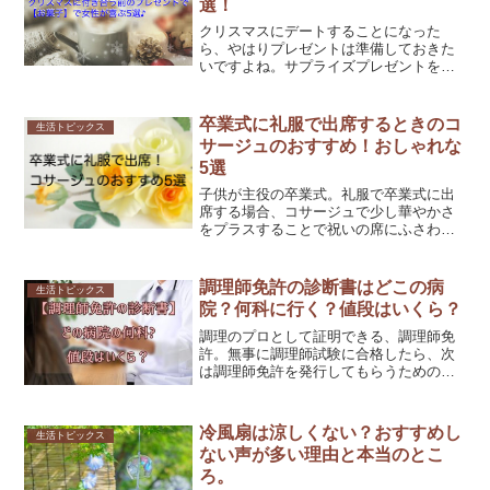
選！
クリスマスにデートすることになった
ら、やはりプレゼントは準備しておきた
いですよね。サプライズプレゼントをさ
りげなく渡されると、ドキッとする女性
も多いです。そこで付き合う前のクリス
マスプレゼントとして、本当にオススメ
卒業式に礼服で出席するときのコ
生活トピックス
のお菓子をご紹介♪クリスマ...
サージュのおすすめ！おしゃれな
5選
子供が主役の卒業式。礼服で卒業式に出
席する場合、コサージュで少し華やかさ
をプラスすることで祝いの席にふさわし
い服装になりますね。そこで今回は、卒
業式に出席するときに礼服に似合うコサ
ージュのオススメを集めました♪まずは、
調理師免許の診断書はどこの病
生活トピックス
礼服に合うコサージュを...
院？何科に行く？値段はいくら？
調理のプロとして証明できる、調理師免
許。無事に調理師試験に合格したら、次
は調理師免許を発行してもらうための書
類を揃える必要があります。その中で
も、医療機関で書いてもらう診断書で悩
む人が多いようです。そこでこの記事で
冷風扇は涼しくない？おすすめし
生活トピックス
は、などの、調理師免許を申...
ない声が多い理由と本当のとこ
ろ。