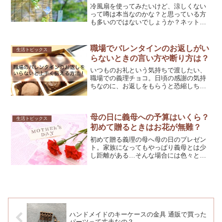
冷風扇を使ってみたいけど、涼しくない
って噂は本当なのかな？と思っている方
も多いのではないでしょうか？ネット上
では、冷風扇をおすすめしない声も多く
見受けられますし、良い口コミと悪い口
コミのどちらも多い印象です。そこで今
職場でバレンタインのお返しがい
生活トピックス
回は、冷風扇の本当の使い...
らないときの言い方や断り方は？
いつものお礼という気持ちで渡したい、
職場での義理チョコ。日頃の感謝の気持
ちなのに、お返しをもらうと恐縮しちゃ
うことってありますよね。そこで今回
は、職場でバレンタインのお返しはいら
ないと伝えたいときに、上手く伝えられ
母の日に義母への予算はいくら？
る方法を紹介します♪
生活トピックス
初めて贈るときはお花が無難？
初めて贈る義理の母へ母の日のプレゼン
ト。家族になってもやっぱり義母とは少
し距離がある…そんな場合には色々と気
をつかってしまいますね。金額はもちろ
ん、何を贈れば喜んでもらえるだろう
か？やっぱりお花かな？と悩みますよね
＾＾；そこで今回は義母へ母...
ハンドメイドのキーケースの金具 通販で買った
パーツって丈夫なの？