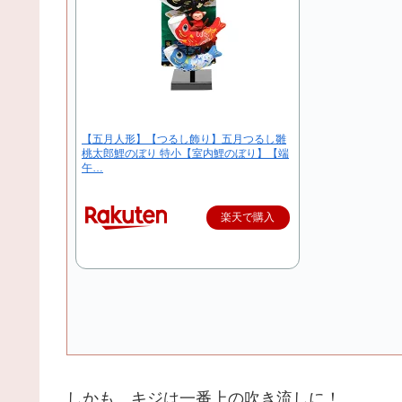
【五月人形】【つるし飾り】五月つるし雛
桃太郎鯉のぼり 特小【室内鯉のぼり】【端
午…
楽天で購入
しかも、キジは一番上の吹き流しに！