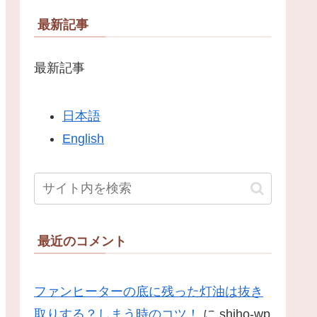
最新記事
最新記事
日本語
English
最近のコメント
ファンヒーターの底に残った灯油は抜き
取りする？しまう時のコツ！
に
shiho-wp