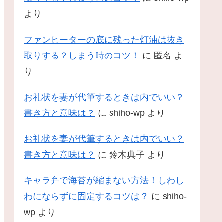
より
ファンヒーターの底に残った灯油は抜き
取りする？しまう時のコツ！
に
匿名
よ
り
お礼状を妻が代筆するときは内でいい？
書き方と意味は？
に
shiho-wp
より
お礼状を妻が代筆するときは内でいい？
書き方と意味は？
に
鈴木典子
より
キャラ弁で海苔が縮まない方法！しわし
わにならずに固定するコツは？
に
shiho-
wp
より