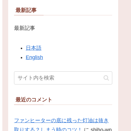
最新記事
最新記事
日本語
English
最近のコメント
ファンヒーターの底に残った灯油は抜き
取りする？しまう時のコツ！
に
shiho-wp