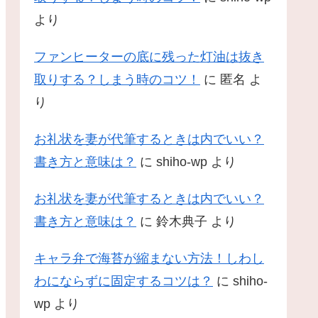
より
ファンヒーターの底に残った灯油は抜き
取りする？しまう時のコツ！
に
匿名
よ
り
お礼状を妻が代筆するときは内でいい？
書き方と意味は？
に
shiho-wp
より
お礼状を妻が代筆するときは内でいい？
書き方と意味は？
に
鈴木典子
より
キャラ弁で海苔が縮まない方法！しわし
わにならずに固定するコツは？
に
shiho-
wp
より