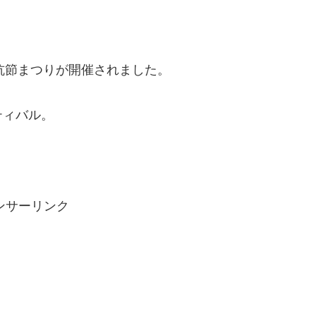
炭坑節まつりが開催されました。
ティバル。
！
ンサーリンク