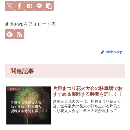
shiho-wpをフォローする
shiho-wp
関連記事
片貝まつり花火大会の駐車場でお
お出かけ
すすめ＆混雑する時間を詳しく！
越後三大花火の一つ、片貝まつり花火大
会。世界最大の花火が打ち上がる片貝ま
つり花火大会は、年々人気が高まって全
国から人が集まります。会場近くには駅
がなく車で見に行く人が多いので、駐車
場情報を事前にチェックしておきましょ
う。オススメの駐車場や混...