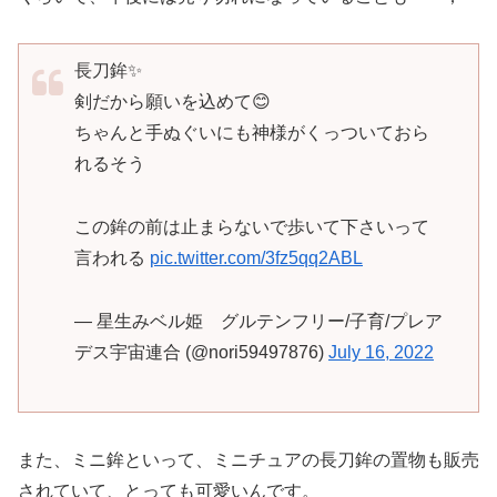
長刀鉾✨
剣だから願いを込めて😊
ちゃんと手ぬぐいにも神様がくっついておら
れるそう
この鉾の前は止まらないで歩いて下さいって
言われる
pic.twitter.com/3fz5qq2ABL
— 星生みベル姫 グルテンフリー/子育/プレア
デス宇宙連合 (@nori59497876)
July 16, 2022
また、ミニ鉾といって、ミニチュアの長刀鉾の置物も販売
されていて、とっても可愛いんです。