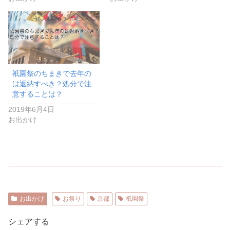
祇園祭のちまきで去年の
は返納すべき？処分で注
意することは？
2019年6月4日
お出かけ
お出かけ
お祭り
京都
祇園祭
シェアする