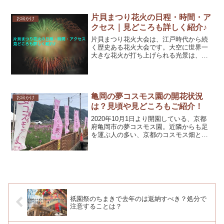
片貝まつり花火の日程・時間・ア
お出かけ
クセス｜見どころも詳しく紹介♪
片貝まつり花火大会は、江戸時代から続
く歴史ある花火大会です。大空に世界一
大きな花火が打ち上げられる光景は、一
生に一度は見ておきたいほど。ここで
は、片貝まつり花火大会の日程・時間な
どの基本情報をご紹介♪また、見どころも
紹介していますので、片貝...
亀岡の夢コスモス園の開花状況
お出かけ
は？見頃や見どころもご紹介！
2020年10月1日より開園している、京都
府亀岡市の夢コスモス園。近隣からも足
を運ぶ人の多い、京都のコスモス畑とし
て有名です。今年の開花状況や見頃につ
いて、実際に行ってみたのでレポートし
ます♪いつ頃行こうかな〜と思っている方
は参考にしてくだ...
祇園祭のちまきで去年のは返納すべき？処分で
注意することは？