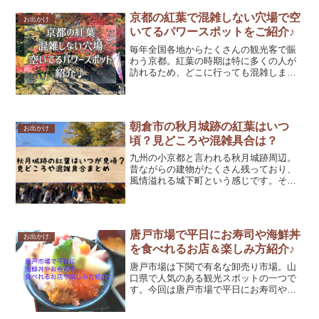
京都の紅葉で混雑しない穴場で空
お出かけ
いてるパワースポットをご紹介♪
毎年全国各地からたくさんの観光客で賑
わう京都。紅葉の時期は特に多くの人が
訪れるため、どこに行っても混雑しま
す。このブログ記事では、ゆっくり紅葉
を楽しみたい人のために混雑しない穴場
をご紹介♪京都市からすぐ近くにあり、京
都観光のおすすめプランも...
朝倉市の秋月城跡の紅葉はいつ
お出かけ
頃？見どころや混雑具合は？
九州の小京都と言われる秋月城跡周辺。
昔ながらの建物がたくさん残っており、
風情溢れる城下町という感じです。そん
な秋月城跡周辺は、紅葉の時期にはたく
さんの観光客でにぎわうほど、有名な紅
葉狩りスポット！今回、そんな秋月城跡
に行ってきたので見頃やオ...
唐戸市場で平日にお寿司や海鮮丼
お出かけ
を食べれるお店＆楽しみ方紹介♪
唐戸市場は下関で有名な卸売り市場。山
口県で人気のある観光スポットの一つで
す。今回は唐戸市場で平日にお寿司や海
鮮丼を食べれるお店の紹介と、平日のオ
ススメの楽しみ方をご紹介♪