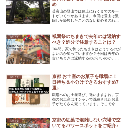
め
英彦山の登山では頂上に行くまでのルー
トがいくつかあります。今回は登山は数
回しか経験したことのない初心者のわた
しでも登れたおすすめのルートを紹介し
ます♪また、おすすめルートへ行くための
登山口の駐車場とトイレの場所もまとめ
祇園祭のちまきで去年のは返納す
お出かけ
ています。
べき？処分で注意することは？
1年間、家で飾ったちまきはどうするのが
よいのか知っていますか？今回は去年の
古いちまきは返納するのがいいのか、他
の処分方法はあるのかについて紹介して
います。また、返し方なども詳しく書い
ていますので、参考にしてくださいね。
京都 お土産のお菓子を職場に！
お出かけ
日持ち＆小分けできるおすすめ7
選♪
職場へのお土産選び、迷いますよね。京
都のお土産はオシャレで洗練されたお菓
子がたくさん売っています。そこで今回
は、日持ちする＆小分けされいる京土産
のお菓子をご紹介！職場で配りやすく、
喜ばれると評判のおすすめのお菓子を7つ
京都の紅葉で混雑しない穴場で空
お出かけ
紹介していますので、参...
いてるパワースポットをご紹介♪