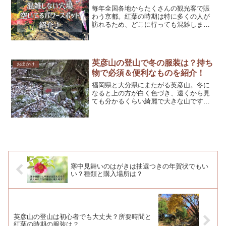
毎年全国各地からたくさんの観光客で賑
わう京都。紅葉の時期は特に多くの人が
訪れるため、どこに行っても混雑しま
す。このブログ記事では、ゆっくり紅葉
を楽しみたい人のために混雑しない穴場
をご紹介♪京都市からすぐ近くにあり、京
都観光のおすすめプランも...
英彦山の登山で冬の服装は？持ち
お出かけ
物で必須＆便利なものを紹介！
福岡県と大分県にまたがる英彦山。冬に
なると上の方が白く色づき、遠くから見
ても分かるくらい綺麗で大きな山です。
今回、冬の英彦山の登山をしてきたの
で、そのときの服装や持ち物、あると便
利だと思ったものを詳しく紹介します♪薄
らと雪が積もる程度の、英...
寒中見舞いのはがきは抽選つきの年賀状でもい
い？種類と購入場所は？
英彦山の登山は初心者でも大丈夫？所要時間と
紅葉の時期の服装は？