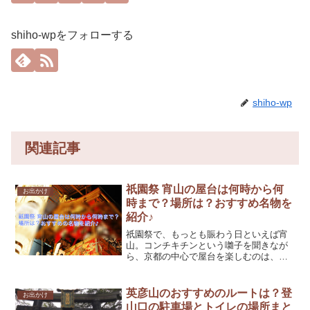
shiho-wpをフォローする
shiho-wp
関連記事
祇園祭 宵山の屋台は何時から何
お出かけ
時まで？場所は？おすすめ名物を
紹介♪
祇園祭で、もっとも賑わう日といえば宵
山。コンチキチンという囃子を聞きなが
ら、京都の中心で屋台を楽しむのは、他
のお祭りでは味わえません。そこで今回
は、京都の祇園祭の宵山での屋台につい
てまとめました。・時間・場所・おすす
英彦山のおすすめのルートは？登
お出かけ
めの屋台について(マジで...
山口の駐車場とトイレの場所まと