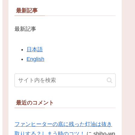
最新記事
最新記事
日本語
English
最近のコメント
ファンヒーターの底に残った灯油は抜き
取りする？しまう時のコツ！
に
shiho-wp