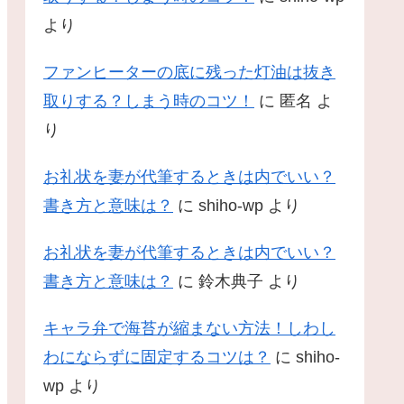
より
ファンヒーターの底に残った灯油は抜き
取りする？しまう時のコツ！
に
匿名
よ
り
お礼状を妻が代筆するときは内でいい？
書き方と意味は？
に
shiho-wp
より
お礼状を妻が代筆するときは内でいい？
書き方と意味は？
に
鈴木典子
より
キャラ弁で海苔が縮まない方法！しわし
わにならずに固定するコツは？
に
shiho-
wp
より